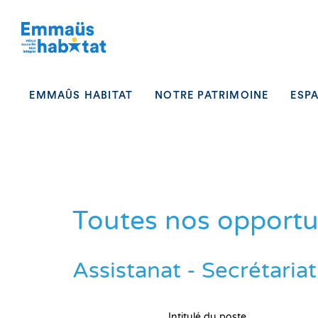
Skip to content
EMMAÛS HABITAT
NOTRE PATRIMOINE
ESP
Toutes nos opportu
Assistanat - Secrétaria
Intitulé du poste