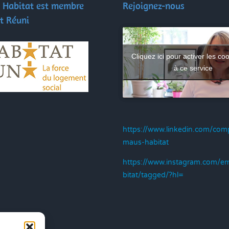
Habitat est membre
Rejoignez-nous
t Réuni
Cliquez ici pour activer les coo
à ce service
https://www.linkedin.com/co
maus-habitat
https://www.instagram.com/
bitat/tagged/?hl=