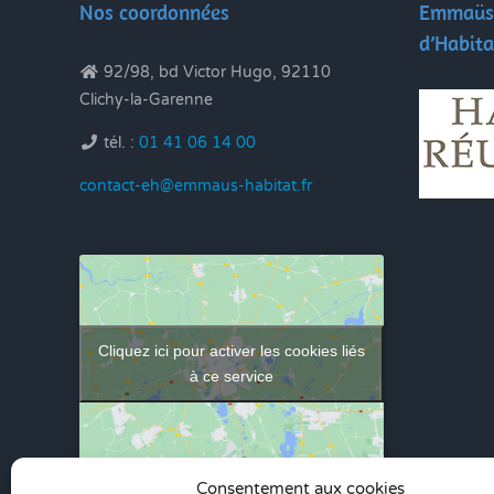
Nos coordonnées
Emmaüs 
d’Habita
92/98, bd Victor Hugo, 92110
Clichy-la-Garenne
tél. :
01 41 06 14 00
contact-eh@emmaus-habitat.fr
Cliquez ici pour activer les cookies liés
à ce service
Consentement aux cookies